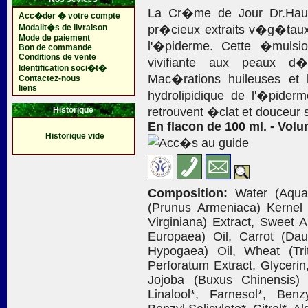
La Cr�me de Jour Dr.Haus
Acc�der � votre compte
Modalit�s de livraison
pr�cieux extraits v�g�taux,
Mode de paiement
l'�piderme. Cette �mulsi
Bon de commande
Conditions de vente
vivifiante aux peaux d
Identification soci�t�
Mac�rations huileuses et 
Contactez-nous
liens
hydrolipidique de l'�pide
Historique
retrouvent �clat et douceur 
En flacon de 100 ml. - Volu
Historique vide
Composition:
Water (Aqua),
(Prunus Armeniaca) Kernel 
Virginiana) Extract, Sweet 
Europaea) Oil, Carrot (Dau
Hypogaea) Oil, Wheat (Tr
Perforatum Extract, Glycerin,
Jojoba (Buxus Chinensis) 
Linalool*, Farnesol*, Benzy