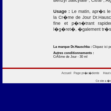
Benzyl Salicylate*, Citral*, 
Usage :
Le matin, apr�s le
la Cr�me de Jour Dr.Hauschk
fine et p�n�trant rapide
l�g�ret�, �galement tr�s
La marque Dr.Hauschka :
Cliquez ici p
Autres conditionnements :
CrÃšme de Jour - 30 ml
Accueil
Page pr�c�dente
Haut 
Ce site a �