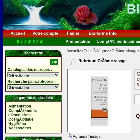
Accueil
Votre compte
Panier
Bio-forme Info
Alimentation
ComplÃ©ments alimen
Accueil
>>
CosmÃ©tique
>>
CrÃšme visage
>
Recherche
Rubrique CrÃšme visage
Catalogue des marques :
C
D
Recherche par cat�gorie :
R
La gamme de produits
Alimentation
ComplÃ©ments
alimentaires
Q
CosmÃ©tique
HygiÃšne
Accessoires
Agrandir l'image.
Nos sevices