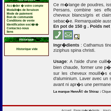
Ce m�lange de poudres, issue
Acc�der � votre compte
Persans, combine ses eff
Modalit�s de livraison
Mode de paiement
cheveux blancs/gris et clai
Bon de commande
sebac�e. Remarquable aussi 
Conditions de vente
Identification soci�t�
En pot de 150 g . Poids net 
Contactez-nous
liens
Historique
Ingr�dients
: Cathamus tinct
Historique vide
ziziphus spina christi.
Usage
: A l'aide d'une cuil
bien chaude, former une p�te
sur les cheveux mouill�s e
d'aluminium. Laver avec un 
avant ni apr�s une permane
La marque HennÃ© de Shiraz :
Cliquez
Accueil
Page pr�c�dente
Haut 