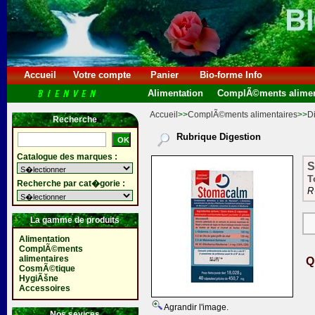
Accueil
Votre compte
Panier
Bio-forme Info
Alimentation
ComplÃ©ments alimen
Accueil
>>
ComplÃ©ments alimentaires
>>
D
Recherche
Rubrique Digestion
Catalogue des marques :
S
T
Recherche par cat�gorie :
R
La gamme de produits
Alimentation
ComplÃ©ments
alimentaires
Q
CosmÃ©tique
HygiÃšne
Accessoires
Agrandir l'image.
Nos sevices