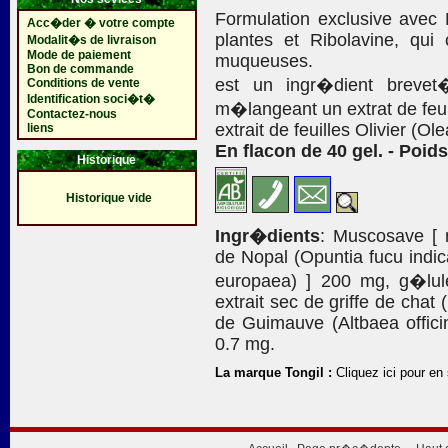
Formulation exclusive avec
Acc�der � votre compte
plantes et Ribolavine, qui
Modalit�s de livraison
Mode de paiement
muqueuses.
Bon de commande
est un ingr�dient brevet
Conditions de vente
Identification soci�t�
m�langeant un extrat de feuil
Contactez-nous
extrait de feuilles Olivier (O
liens
En flacon de 40 gel. - Poids
Historique
Historique vide
Ingr�dients
: Muscosave [ 
de Nopal (Opuntia fucu indica)
europaea) ] 200 mg, g�lul
extrait sec de griffe de chat
de Guimauve (Altbaea officin
0.7 mg.
La marque Tongil :
Cliquez ici pour en 