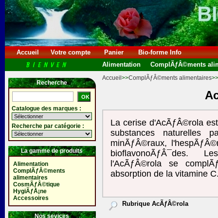
Accueil
Votre compte
Panier
Bio-forme Info
Alimentation
ComplÃƒÂ©ments alim
Accueil
>>
ComplÃƒÂ©ments alimentaires
>
Recherche
A
Catalogue des marques :
La cerise d'AcÃƒÂ©rola est
Recherche par catégorie :
substances naturelles p
minÃƒÂ©raux, l'hespÃƒÂ©r
La gamme de produits
bioflavonoÃƒÂ¯des. L
l'AcÃƒÂ©rola se complÃƒ
Alimentation
ComplÃƒÂ©ments
absorption de la vitamine C.
alimentaires
CosmÃƒÂ©tique
HygiÃƒÅ¡ne
Accessoires
Rubrique AcÃƒÂ©rola
Nos sevices