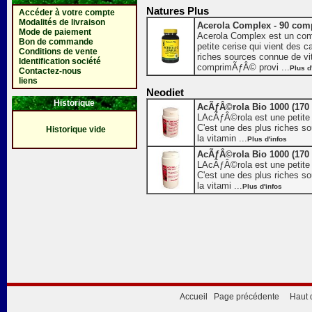
Natures Plus
Accéder à votre compte
Modalités de livraison
Acerola Complex - 90 co
Mode de paiement
Acerola Complex est un com
Bon de commande
petite cerise qui vient des 
Conditions de vente
riches sources connue de vi
Identification société
comprimÃƒÂ© provi ...
Plus d
Contactez-nous
liens
Neodiet
Historique
AcÃƒÂ©rola Bio 1000 (170 
LAcÃƒÂ©rola est une petite 
C'est une des plus riches s
Historique vide
la vitamin ...
Plus d'infos
AcÃƒÂ©rola Bio 1000 (170 
LAcÃƒÂ©rola est une petite 
C'est une des plus riches s
la vitami ...
Plus d'infos
Accueil
Page précédente
Haut 