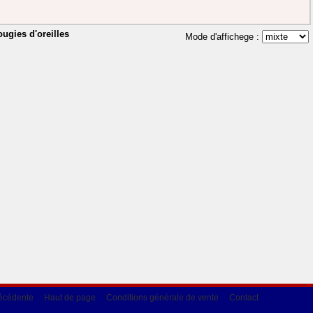
gies d'oreilles
Mode d'affichege :
écédente
Haut de page
Conditions générale de vente
Contact