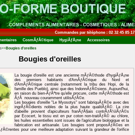
Commandes par téléphone : 02 32 45 85 17
entaires
CosmÃƒÂ©tique
HygiÃƒÅ¡ne
Accessoires
s
>>
Bougies d'oreilles
Bougies d'oreilles
La bougie d'oreille est une ancienne mÃƒÂ©thode d'hygiÃƒÅ¡ne
des premiers habitants d'AmÃƒÂ©rique du Nord et
d'AmÃƒÂ©rique centrale (notamment la tribu des Hopi, de la
famille des Pueblo), ainsi que des IndonnÃƒÂ©siens. Aujourd'hui,
en raison du bien-ÃƒÂªtre qu'elle procure, cette mÃƒÂ©thode est
ÃƒÂ nouveau couramment utilisÃƒÂ©e.
Les bougies d'oreille "Le Myosotys" sont fabriquÃƒÂ©e avec des
ingrÃƒÂ©dients nobles de la plus haute qualitÃƒÂ©. La cire
d'abeille provient d'apiculteurs franÃƒÂ§ais contrÃƒÅ½lÃƒÂ©s
par Ecocert, le tissu est en pur coton non-traitÃƒÂ© au chlore,
les huiles essentielles sont issues de l'agriculture biologique et la
fabrication est artisanale. Les bougies sont proposÃƒÂ©es en
fÃƒÂ©rentes pour une meilleure adaptation suivant la grandeur de l'orifice