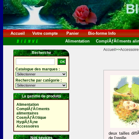
Accueil
Votre compte
Panier
Bio-forme Info
Alimentation
ComplÃƒÂ©ments alim
Accueil
>>
Accessoire
Recherche
Catalogue des marques :
Recherche par catégorie :
La gamme de produits
Alimentation
ComplÃƒÂ©ments
alimentaires
CosmÃƒÂ©tique
HygiÃƒÅ¡ne
Accessoires
deux tailles dif
Nos sevices
de l'oreille.