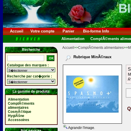
Accueil
Votre compte
Panier
Bio-forme Info
Alimentation
ComplÃ©ments alimen
Accueil
>>
ComplÃ©ments alimentaires
>>
M
Recherche
Rubrique MinÃ©raux
Catalogue des marques :
S
M
Recherche par cat�gorie :
R
La gamme de produits
Alimentation
ComplÃ©ments
alimentaires
Q
CosmÃ©tique
HygiÃšne
Accessoires
Agrandir l'image.
Nos sevices