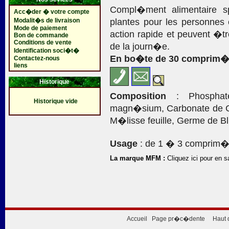
Compl�ment alimentaire s
Acc�der � votre compte
Modalit�s de livraison
plantes pour les personne
Mode de paiement
action rapide et peuvent �tr
Bon de commande
Conditions de vente
de la journ�e.
Identification soci�t�
En bo�te de 30 comprim�s 
Contactez-nous
liens
Historique
Composition
: Phosphate 
Historique vide
magn�sium, Carbonate de Ca
M�lisse feuille, Germe de Bl�,
Usage
: de 1 � 3 comprim�s
La marque MFM :
Cliquez ici pour en s
Accueil
Page pr�c�dente
Haut 