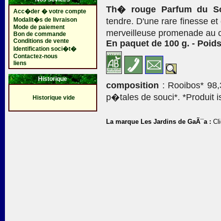
Th� rouge Parfum du Sol
Acc�der � votre compte
Modalit�s de livraison
tendre. D'une rare finesse et
Mode de paiement
merveilleuse promenade au c
Bon de commande
Conditions de vente
En paquet de 100 g. - Poids
Identification soci�t�
Contactez-nous
liens
Historique
composition
: Rooibos* 98,
p�tales de souci*. *Produit is
Historique vide
La marque Les Jardins de GaÃ¯a :
Cli