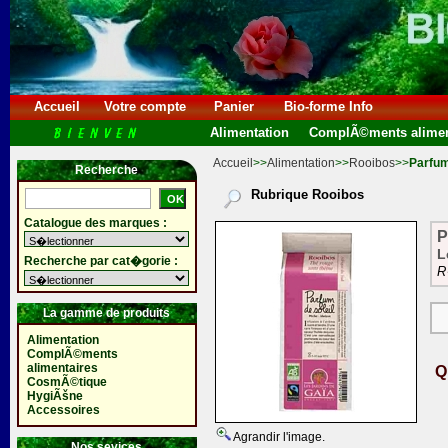
Accueil
Votre compte
Panier
Bio-forme Info
Alimentation
ComplÃ©ments alimen
Accueil
>>
Alimentation
>>
Rooibos
>>
Parfum
Recherche
Rubrique Rooibos
Catalogue des marques :
P
L
Recherche par cat�gorie :
R
La gamme de produits
Alimentation
ComplÃ©ments
alimentaires
Q
CosmÃ©tique
HygiÃšne
Accessoires
Agrandir l'image.
Nos sevices