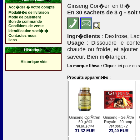
Ginseng Cor�en en th�
Acc�der � votre compte
En 30 sachets de 3 g - soit 
Modalit�s de livraison
Mode de paiement
Bon de commande
Conditions de vente
Identification soci�t�
Ingr�dients
: Dextrose, Lac
Contactez-nous
liens
Usage
: Dissoudre le cont
chaude ou froide, et ajoute
Historique
saveur. Bien m�langer.
Historique vide
La marque Ilhwa :
Cliquez ici pour en s
Produits apparent�s :
Ginseng CorÃ©en
Ginseng - GelÃ©e
- 50 gÃ©l.
Royale - 20 amp.
ref.801844
ref.800572
31,32 EUR
23,40 EUR