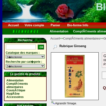
Accueil
Votre compte
Panier
Bio-forme Info
Alimentation
ComplÃ©ments alimen
Accueil
>>
ComplÃ©ments alimentaires
>>
G
Recherche
Rubrique Ginseng
Catalogue des marques :
G
I
Recherche par cat�gorie :
R
La gamme de produits
Alimentation
ComplÃ©ments
alimentaires
Q
CosmÃ©tique
HygiÃšne
Accessoires
Agrandir l'image.
Nos sevices