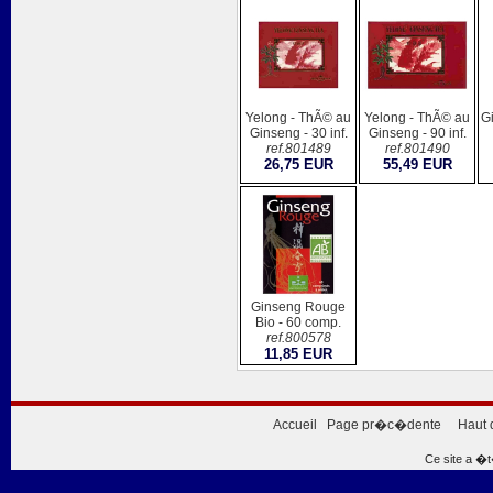
Yelong - ThÃ© au
Yelong - ThÃ© au
G
Ginseng - 30 inf.
Ginseng - 90 inf.
ref.801489
ref.801490
26,75 EUR
55,49 EUR
Ginseng Rouge
Bio - 60 comp.
ref.800578
11,85 EUR
Accueil
Page pr�c�dente
Haut 
Ce site a �