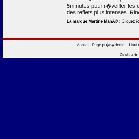
5minutes pour r�veiller les 
des reflets plus intenses. R
La marque Martine MahÃ© :
Cliquez ic
Accueil
Page pr�c�dente
Haut 
Ce site a �