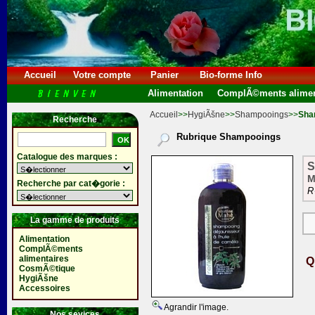
Accueil
Votre compte
Panier
Bio-forme Info
Alimentation
ComplÃ©ments alimen
Accueil
>>
HygiÃšne
>>
Shampooings
>>
Sha
Recherche
Rubrique Shampooings
Catalogue des marques :
S
M
Recherche par cat�gorie :
R
La gamme de produits
Alimentation
ComplÃ©ments
alimentaires
Q
CosmÃ©tique
HygiÃšne
Accessoires
Agrandir l'image.
Nos sevices