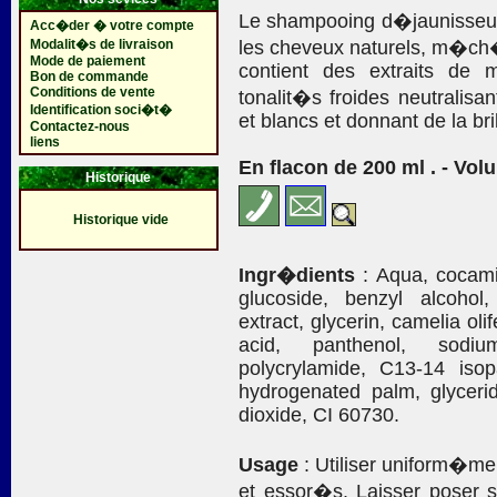
Le shampooing d�jaunisseur
Acc�der � votre compte
Modalit�s de livraison
les cheveux naturels, m�ch�
Mode de paiement
contient des extraits de
Bon de commande
Conditions de vente
tonalit�s froides neutralisa
Identification soci�t�
et blancs et donnant de la bri
Contactez-nous
liens
En flacon de 200 ml . - Vol
Historique
Historique vide
Ingr�dients
: Aqua, cocamid
glucoside, benzyl alcohol
extract, glycerin, camelia oli
acid, panthenol, sodiu
polycrylamide, C13-14 isopa
hydrogenated palm, glycerid
dioxide, CI 60730.
Usage
: Utiliser uniform�m
et essor�s. Laisser poser s