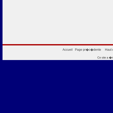
Accueil
Page pr�c�dente
Haut 
Ce site a �