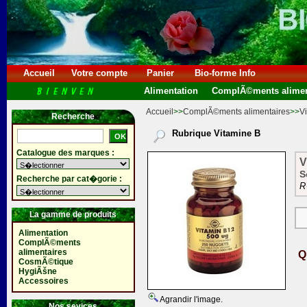
Accueil
Votre compte
Panier
Bio-forme Info
Alimentation
ComplÃ©ments alimen
Accueil
>>
ComplÃ©ments alimentaires
>>
V
Recherche
Rubrique Vitamine B
Catalogue des marques :
V
S
Recherche par cat�gorie :
R
La gamme de produits
Alimentation
ComplÃ©ments
alimentaires
Q
CosmÃ©tique
HygiÃšne
Accessoires
Agrandir l'image.
Nos sevices