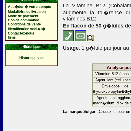
La Vitamine B12 (Cobalam
Acc�der � votre compte
Modalit�s de livraison
augmente la tol�rence du
Mode de paiement
vitamines B12
Bon de commande
Conditions de vente
En flacon de 50 g�lules de 
Identification soci�t�
Contactez-nous
liens
Historique
Usage
: 1 g�lule par jour a
Historique vide
Analyse pou
Vitamine B12 (cobol
Agent liant (cellulose 
Enveloppe de g
(hydroxypropylm�thyl
Agents anti-agglom�
magn�sium, dioxide d
La marque Solgar :
Cliquez ici pour en 