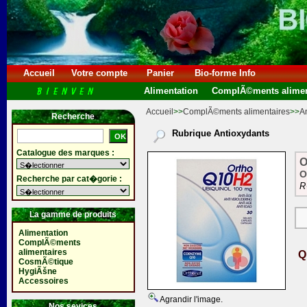
Accueil
Votre compte
Panier
Bio-forme Info
Alimentation
ComplÃ©ments alimen
Accueil
>>
ComplÃ©ments alimentaires
>>
A
Recherche
Rubrique Antioxydants
Catalogue des marques :
O
O
Recherche par cat�gorie :
R
La gamme de produits
Alimentation
ComplÃ©ments
alimentaires
Q
CosmÃ©tique
HygiÃšne
Accessoires
Agrandir l'image.
Nos sevices