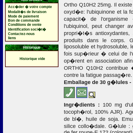
Ortho Q10H2 25mg. Il existe
Acc�der � votre compte
oxyd�e: l'ubiquinone et la f
Modalit�s de livraison
Mode de paiement
capacit� de l'organisme
Bon de commande
Conditions de vente
l'ubiquinol, peut changer a
Identification soci�t�
propri�t�s antioxydantes,
Contactez-nous
liens
produits dans le corps.
liposoluble et hydrosoluble, l
Historique
fois sup�rieur � celui de l'
Historique vide
op�rent en association afin 
ORTHO Q10H2 contribue � 
contre la fatigue passag�re.
Emballage de 30 g�lules - 
Ingr�dients :
100 mg d'ub
tocoph�rol, 100% AJR). Age
de bl�, huile de soja. Emuls
silice collo�dale. G�lule :
de fer rouge-E 172 (colorant)