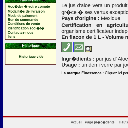
Le jus d'aloe vera un produi
Acc�der � votre compte
Modalit�s de livraison
gr�ce � ses vertus exceptio
Mode de paiement
Pays d'origine :
Mexique
Bon de commande
Conditions de vente
Certification en agricul
Identification soci�t�
organisme certificateur inde
Contactez-nous
En flacon de 1 L - Volume n
liens
Historique
Historique vide
Ingr�dients :
pur jus d' Alo
Usage :
un demi verre par jo
La marque Finessence :
Cliquez ici po
Accueil
Page pr�c�dente
Haut 