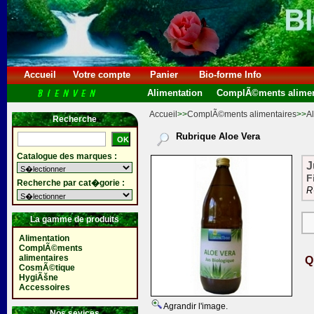
Accueil
Votre compte
Panier
Bio-forme Info
Alimentation
ComplÃ©ments alimen
Accueil
>>
ComplÃ©ments alimentaires
>>
A
Recherche
Rubrique Aloe Vera
Catalogue des marques :
J
F
Recherche par cat�gorie :
R
La gamme de produits
Alimentation
ComplÃ©ments
alimentaires
Q
CosmÃ©tique
HygiÃšne
Accessoires
Agrandir l'image.
Nos sevices