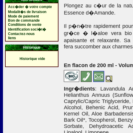
Plongez au c�ur de la natu
Acc�der � votre compte
Modalit�s de livraison
Essence d�Amande.
Mode de paiement
Bon de commande
Conditions de vente
Il p�n�tre rapidement pour
Identification soci�t�
gr�ce � l�aloe vera bio 
Contactez-nous
liens
apaisante et relaxante. 
fera succomber aux charmes 
Historique
Historique vide
En flacon de 200 ml - Volu
Ingr�dients
: Lavandula An
Helianthus Annuus (Sunflow
Caprylic/Capric Triglyceride
Alcohol, Behenic Acid, Pr
Kernel Oil, Aloe Barbadensi
Bark Oil*, Tocopherol, Benz
Sorbate, Dehydroacetic A
Linalool, Limonene.