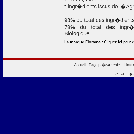
* ingr�dients issus de l�Agr
98% du total des ingr�dients
79% du total des ingr�d
Biologique.
La marque Florame :
Cliquez ici pour e
Accueil
Page pr�c�dente
Haut 
Ce site a �