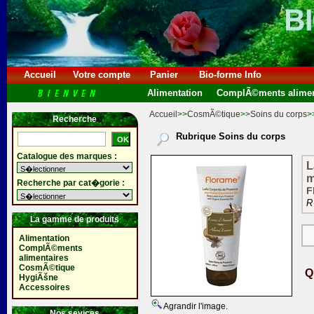
Accueil
Votre compte
Panier
Bio-forme Info
Alimentation
ComplÃ©ments alimen
Accueil
>>
CosmÃ©tique
>>
Soins du corps
>
Recherche
Rubrique Soins du corps
Catalogue des marques :
L
m
Recherche par cat�gorie :
F
R
La gamme de produits
Alimentation
ComplÃ©ments
alimentaires
CosmÃ©tique
Q
HygiÃšne
Accessoires
Agrandir l'image.
Nos sevices