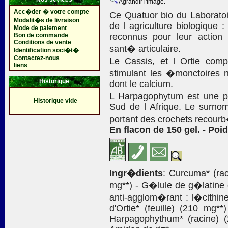
Agrandir l'image.
Acc�der � votre compte
Ce Quatuor bio du Laboratoi
Modalit�s de livraison
de l agriculture biologique
Mode de paiement
Bon de commande
reconnus pour leur action 
Conditions de vente
sant� articulaire.
Identification soci�t�
Contactez-nous
Le Cassis, et l Ortie comp
liens
stimulant les �monctoires 
Historique
dont le calcium.
L Harpagophytum est une pl
Historique vide
Sud de l Afrique. Le surnom 
portant des crochets recourb�
En flacon de 150 gel. - Poid
Ingr�dients
: Curcuma* (rac
mg**) - G�lule de g�latine d
anti-agglom�rant : l�cithine
d'Ortie* (feuille) (210 mg**
Harpagophythum* (racine) (2