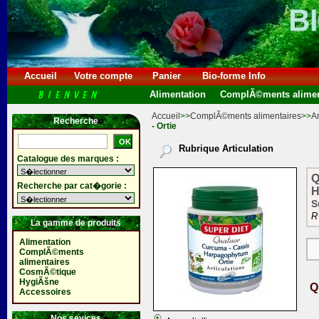
Accueil
Votre compte
Panier
Bio-forme Info
Alimentation
ComplÃ©ments alimen
Accueil
>>
ComplÃ©ments alimentaires
>>
Ar
Recherche
- Ortie
Rubrique Articulation
Catalogue des marques :
Q
Recherche par cat�gorie :
H
S
R
La gamme de produits
Alimentation
ComplÃ©ments
alimentaires
CosmÃ©tique
HygiÃšne
Q
Accessoires
Nos sevices