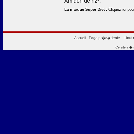
Amidon de riz*.
La marque Super Diet :
Cliquez ici pou
Accueil
Page pr�c�dente
Haut 
Ce site a �