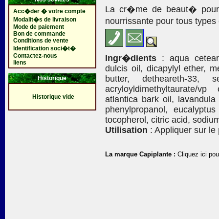
La cr�me de beaut� pour 
Acc�der � votre compte
Modalit�s de livraison
nourrissante pour tous types
Mode de paiement
Bon de commande
Conditions de vente
Identification soci�t�
Contactez-nous
Ingr�dients
: aqua ceteary
liens
dulcis oil, dicapylyl ether,
butter, detheareth-33,
Historique
acryloyldimethyltaurate/v
Historique vide
atlantica bark oil, lavandula 
phenylpropanol, eucalyptus 
tocopherol, citric acid, sodiu
Utilisation
: Appliquer sur le 
La marque Capiplante :
Cliquez ici pou