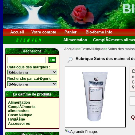
Accueil
Votre compte
Panier
Bio-forme Info
Alimentation
ComplÃ©ments alimen
Accueil
>>
CosmÃ©tique
>>
Soins des mains 
Recherche
Rubrique Soins des mains et de
Catalogue des marques :
C
m
Recherche par cat�gorie :
C
R
La gamme de produits
Alimentation
ComplÃ©ments
alimentaires
CosmÃ©tique
Q
HygiÃšne
Accessoires
Agrandir l'image.
Nos sevices