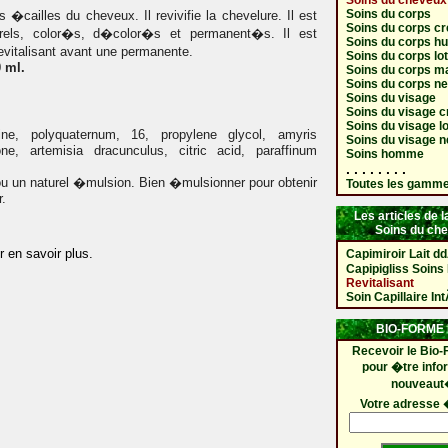
Soins du cheveux
Soins du corps
ailles du cheveux. Il revivifie la chevelure. Il est
Soins du corps c
els, color�s, d�color�s et permanent�s. Il est
Soins du corps hu
vitalisant avant une permanente.
Soins du corps lo
 ml.
Soins du corps 
Soins du corps ne
Soins du visage
Soins du visage 
Soins du visage l
ne, polyquaternum, 16, propylene glycol, amyris
Soins du visage n
ne, artemisia dracunculus, citric acid, paraffinum
Soins homme
. . . . . . . .
ou un naturel �mulsion. Bien �mulsionner pour obtenir
Toutes les gamm
r.
Les articles de
Soins du ch
r en savoir plus.
Capimiroir Lait
Capipigliss Soin
Revitalisant
Soin Capillaire In
BIO-FORME 
Recevoir le Bio-
pour �tre inf
nouveaut
Votre adresse 