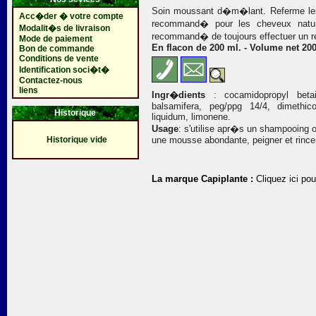
Soin moussant d�m�lant. Referme les �c
Acc�der � votre compte
recommand� pour les cheveux natur
Modalit�s de livraison
recommand� de toujours effectuer un re
Mode de paiement
En flacon de 200 ml. - Volume net 200
Bon de commande
Conditions de vente
Identification soci�t�
Contactez-nous
liens
Ingr�dients
: cocamidopropyl betai
balsamifera, peg/ppg 14/4, dimethico
Historique
liquidum, limonene.
Usage
: s'utilise apr�s un shampooing 
Historique vide
une mousse abondante, peigner et rince
La marque Capiplante :
Cliquez ici pou