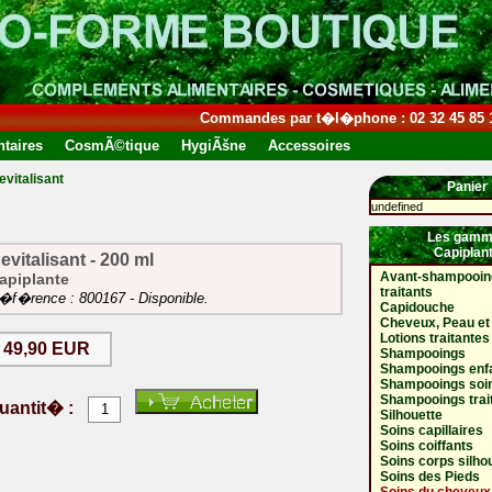
Commandes par t�l�phone : 02 32 45 85 
taires
CosmÃ©tique
HygiÃšne
Accessoires
evitalisant
Panier
undefined
Les gamm
Capiplan
evitalisant - 200 ml
Avant-shampooin
apiplante
traitants
�f�rence : 800167 - Disponible.
Capidouche
Cheveux, Peau et
Lotions traitantes
49,90 EUR
Shampooings
Shampooings enf
Shampooings soi
Shampooings trai
uantit� :
Silhouette
Soins capillaires
Soins coiffants
Soins corps silho
Soins des Pieds