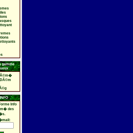
remes
iles
tions
masques
ttoyant
cremes
otions
ettoyants
es
 la gamme
eveux
 ddÃ©m�
s DÃ©m
tÃ©g
INFO
Forme Info
orm� des
�s.
�mail: