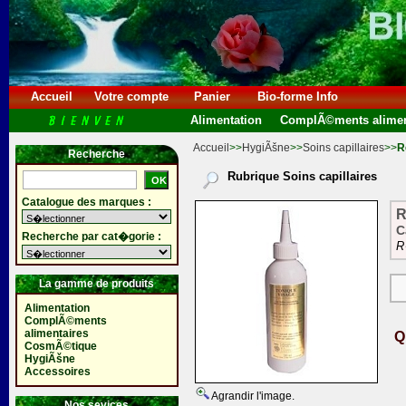
Accueil
Votre compte
Panier
Bio-forme Info
Alimentation
ComplÃ©ments alimen
Accueil
>>
HygiÃšne
>>
Soins capillaires
>>
R
Recherche
Rubrique Soins capillaires
Catalogue des marques :
R
C
Recherche par cat�gorie :
R
La gamme de produits
Alimentation
ComplÃ©ments
alimentaires
Q
CosmÃ©tique
HygiÃšne
Accessoires
Agrandir l'image.
Nos sevices