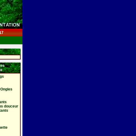
17
es
te
gs
 Ongles
ants
ns douceur
tants
uette