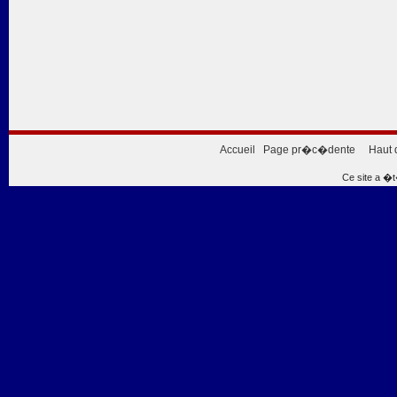
Accueil
Page pr�c�dente
Haut 
Ce site a �