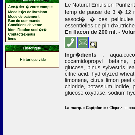
Le Naturel Emulsion Purifiz
Acc�der � votre compte
temp de pause de 3 � 12 m
Modalit�s de livraison
Mode de paiement
associ� � des pellicules
Bon de commande
essentielles de pin d'Autrich
Conditions de vente
Identification soci�t�
En flacon de 200 ml. - Volu
Contactez-nous
liens
Historique
Ingr�dients
: aqua,coco-g
Historique vide
cocamidopropyl betaine, 
glucose, pinus sylvestris le
citric acid, hydrolyzed wheat
limonene, citrus limon peel o
chloride, potassium iodide, 
glucose oxydase, sodium hyd
La marque Capiplante :
Cliquez ici pou