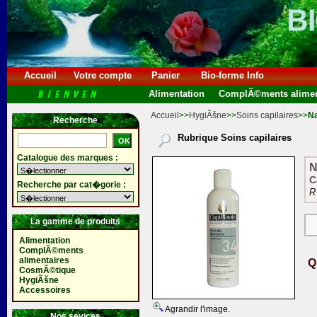
Accueil
Votre compte
Panier
Bio-forme Info
Alimentation
ComplÃ©ments alimen
Accueil
>>
HygiÃšne
>>
Soins capilaires
>>
Na
Recherche
Rubrique Soins capilaires
Catalogue des marques :
N
C
Recherche par cat�gorie :
R
La gamme de produits
Alimentation
ComplÃ©ments
alimentaires
Q
CosmÃ©tique
HygiÃšne
Accessoires
Agrandir l'image.
Nos sevices