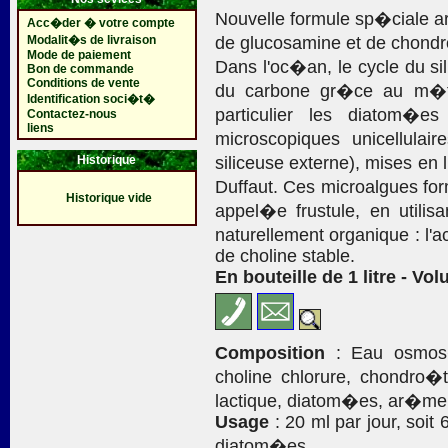
Nouvelle formule sp�ciale art
Acc�der � votre compte
Modalit�s de livraison
de glucosamine et de chond
Mode de paiement
Dans l'oc�an, le cycle du s
Bon de commande
Conditions de vente
du carbone gr�ce au m�ta
Identification soci�t�
particulier les diatom�
Contactez-nous
liens
microscopiques unicellula
Historique
siliceuse externe), mises en
Duffaut. Ces microalgues fo
Historique vide
appel�e frustule, en utilis
naturellement organique : l'a
de choline stable.
En bouteille de 1 litre - Vol
Composition
: Eau osmos�
choline chlorure, chondro�t
lactique, diatom�es, ar�me n
Usage
: 20 ml par jour, soit
diatom�es.