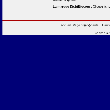
La marque DistriBiocom :
Cliquez ici p
Accueil
Page pr�c�dente
Haut 
Ce site a �