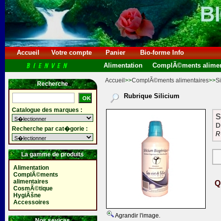
Accueil
Votre compte
Panier
Bio-forme Info
Alimentation
ComplÃ©ments alimen
Accueil
>>
ComplÃ©ments alimentaires
>>
Si
Recherche
Rubrique Silicium
Catalogue des marques :
S
D
Recherche par cat�gorie :
R
La gamme de produits
Alimentation
ComplÃ©ments
alimentaires
Q
CosmÃ©tique
HygiÃšne
Accessoires
Agrandir l'image.
Nos sevices