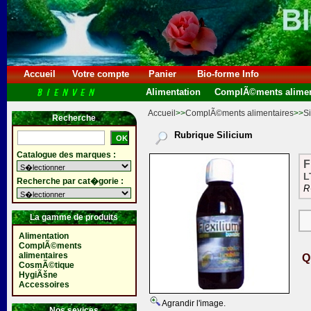
Accueil
Votre compte
Panier
Bio-forme Info
Alimentation
ComplÃ©ments alimen
Accueil
>>
ComplÃ©ments alimentaires
>>
Si
Recherche
Rubrique Silicium
Catalogue des marques :
F
L
Recherche par cat�gorie :
R
La gamme de produits
Alimentation
ComplÃ©ments
alimentaires
Q
CosmÃ©tique
HygiÃšne
Accessoires
Agrandir l'image.
Nos sevices