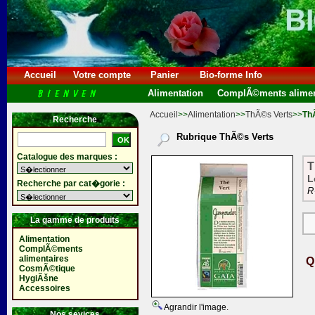
Accueil
Votre compte
Panier
Bio-forme Info
Alimentation
ComplÃ©ments alimen
Accueil
>>
Alimentation
>>
ThÃ©s Verts
>>
Th
Recherche
Rubrique ThÃ©s Verts
Catalogue des marques :
T
L
Recherche par cat�gorie :
R
La gamme de produits
Alimentation
ComplÃ©ments
alimentaires
Q
CosmÃ©tique
HygiÃšne
Accessoires
Agrandir l'image.
Nos sevices