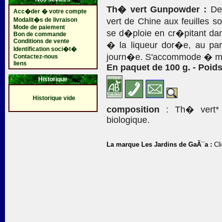
Th� vert Gunpowder :
De 
Acc�der � votre compte
Modalit�s de livraison
vert de Chine aux feuilles 
Mode de paiement
se d�ploie en cr�pitant dan
Bon de commande
Conditions de vente
� la liqueur dor�e, au parf
Identification soci�t�
journ�e. S'accommode � mer
Contactez-nous
liens
En paquet de 100 g. - Poids
Historique
Historique vide
composition
: Th� vert* 1
biologique.
La marque Les Jardins de GaÃ¯a :
Cli