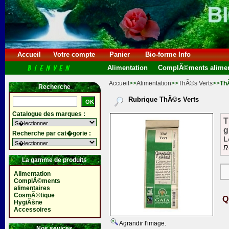
Accueil
Votre compte
Panier
Bio-forme Info
Alimentation
ComplÃ©ments alimen
Accueil
>>
Alimentation
>>
ThÃ©s Verts
>>
Th
Recherche
Rubrique ThÃ©s Verts
Catalogue des marques :
T
g
Recherche par cat�gorie :
L
R
La gamme de produits
Alimentation
ComplÃ©ments
alimentaires
CosmÃ©tique
Q
HygiÃšne
Accessoires
Agrandir l'image.
Nos sevices