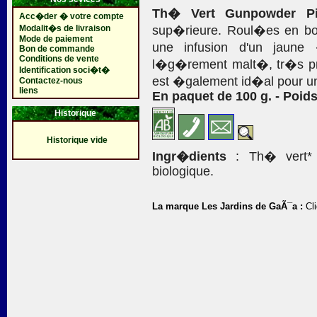
Th� Vert Gunpowder P
Acc�der � votre compte
Modalit�s de livraison
sup�rieure. Roul�es en bou
Mode de paiement
une infusion d'un jaune
Bon de commande
Conditions de vente
l�g�rement malt�, tr�s pr�
Identification soci�t�
est �galement id�al pour u
Contactez-nous
liens
En paquet de 100 g. - Poids
Historique
Historique vide
Ingr�dients
: Th� vert* 1
biologique.
La marque Les Jardins de GaÃ¯a :
Cli