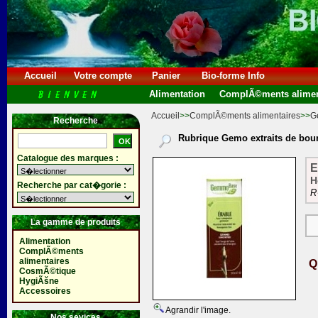
Accueil
Votre compte
Panier
Bio-forme Info
Alimentation
ComplÃ©ments alimen
Accueil
>>
ComplÃ©ments alimentaires
>>
G
Recherche
Rubrique Gemo extraits de bou
Catalogue des marques :
E
H
Recherche par cat�gorie :
R
La gamme de produits
Alimentation
ComplÃ©ments
alimentaires
Q
CosmÃ©tique
HygiÃšne
Accessoires
Agrandir l'image.
Nos sevices