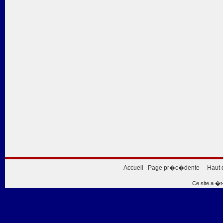
Accueil
Page pr�c�dente
Haut 
Ce site a �