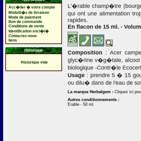
L'�rable champ�tre (bour
Acc�der � votre compte
Modalit�s de livraison
qui ont une alimentation tr
Mode de paiement
rapides.
Bon de commande
En flacon de 15 ml. - Volum
Conditions de vente
Identification soci�t�
Contactez-nous
liens
Historique
Composition
: Acer campes
glyc�rine v�g�tale, alcool :
Historique vide
biologique -Contr�le Ecocer
Usage
: prendre 5 � 15 gout
ou dilu� dans de l'eau de so
La marque Herbalgem :
Cliquez ici pou
Autres conditionnements :
Erable - 50 ml.