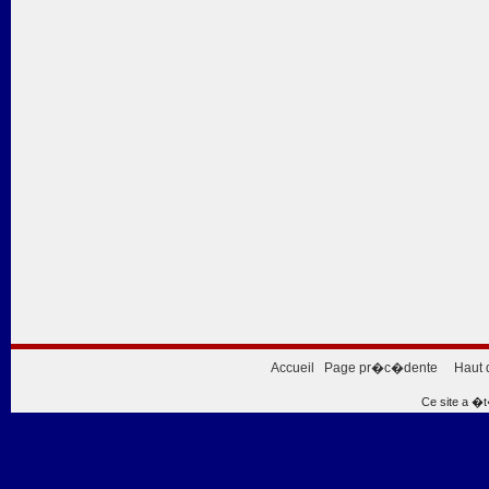
Accueil
Page pr�c�dente
Haut 
Ce site a �