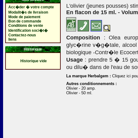
L'olivier (jeunes pousses) st
Acc�der � votre compte
En flacon de 15 ml. - Volum
Modalit�s de livraison
Mode de paiement
Bon de commande
Conditions de vente
Identification soci�t�
Contactez-nous
Composition
: Olea europ
liens
glyc�rine v�g�tale, alcool :
Historique
biologique -Contr�le Ecocer
Usage
: prendre 5 � 15 gout
Historique vide
ou dilu� dans de l'eau de so
La marque Herbalgem :
Cliquez ici pou
Autres conditionnements :
Olivier - 20 amp.
Olivier - 50 ml.