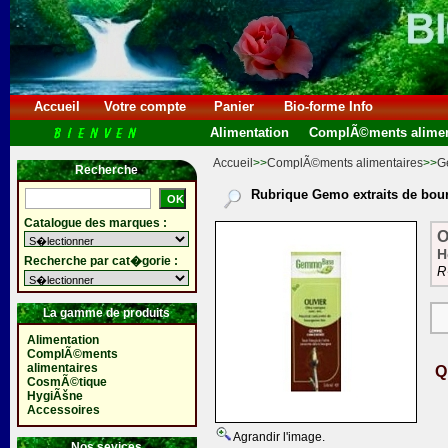
Accueil
Votre compte
Panier
Bio-forme Info
Alimentation
ComplÃ©ments alimen
Accueil
>>
ComplÃ©ments alimentaires
>>
G
Recherche
Rubrique Gemo extraits de bou
Catalogue des marques :
O
H
Recherche par cat�gorie :
R
La gamme de produits
Alimentation
ComplÃ©ments
alimentaires
Q
CosmÃ©tique
HygiÃšne
Accessoires
Agrandir l'image.
Nos sevices