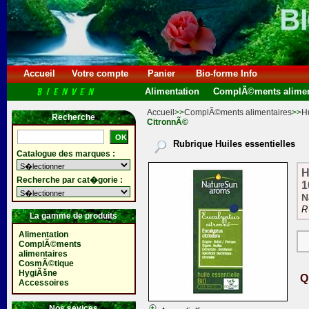
Accueil
Votre compte
Panier
Bio-forme Info
Alimentation
ComplÃ©ments alimen
Accueil
>>
ComplÃ©ments alimentaires
>>
Hu
Recherche
CitronnÃ©
Rubrique Huiles essentielles
Catalogue des marques :
H
Recherche par cat�gorie :
1
N
R
La gamme de produits
Alimentation
ComplÃ©ments
alimentaires
CosmÃ©tique
HygiÃšne
Q
Accessoires
Nos sevices