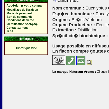
Agrandir l'image.
Acc�der � votre compte
Nom commun :
Eucalyptus
Modalit�s de livraison
Esp�ce botanique :
Eucaly
Mode de paiement
Bon de commande
Origine :
Br�sil/Vietnam
Conditions de vente
Identification soci�t�
Organe Producteur :
Feuill
Contactez-nous
Extraction :
Distillation
liens
Sp�cificit� biochimique :
Historique
Usage possible en diffuseu
Historique vide
En flacon compte gouttes d
La marque Natursun Aroms :
Cliquez i