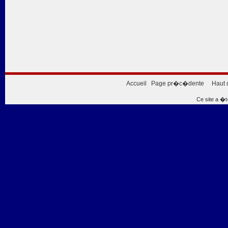
Accueil
Page pr�c�dente
Haut 
Ce site a �