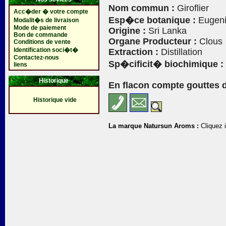
Nom commun :
Giroflier
Acc�der � votre compte
Esp�ce botanique :
Eugeni
Modalit�s de livraison
Mode de paiement
Origine :
Sri Lanka
Bon de commande
Organe Producteur :
Clous
Conditions de vente
Identification soci�t�
Extraction :
Distillation
Contactez-nous
Sp�cificit� biochimique :
liens
Historique
En flacon compte gouttes d
Historique vide
La marque Natursun Aroms :
Cliquez i