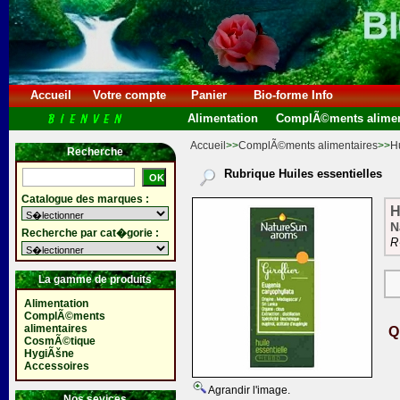
Accueil
Votre compte
Panier
Bio-forme Info
Alimentation
ComplÃ©ments alimen
Accueil
>>
ComplÃ©ments alimentaires
>>
Hu
Recherche
Rubrique Huiles essentielles
Catalogue des marques :
H
N
Recherche par cat�gorie :
R
La gamme de produits
Alimentation
ComplÃ©ments
alimentaires
Q
CosmÃ©tique
HygiÃšne
Accessoires
Agrandir l'image.
Nos sevices