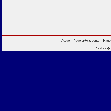
Accueil
Page pr�c�dente
Haut 
Ce site a �