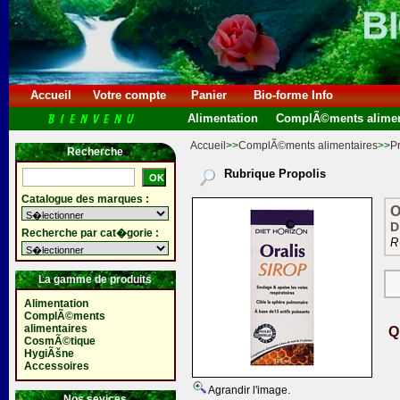
Accueil
Votre compte
Panier
Bio-forme Info
Alimentation
ComplÃ©ments alimen
Accueil
>>
ComplÃ©ments alimentaires
>>
P
Recherche
Rubrique Propolis
Catalogue des marques :
O
D
Recherche par cat�gorie :
R
La gamme de produits
Alimentation
ComplÃ©ments
alimentaires
Q
CosmÃ©tique
HygiÃšne
Accessoires
Agrandir l'image.
Nos sevices