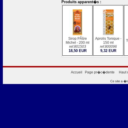
Produits apparent�s :
Sirop PÃšre
Aprolis Tonique -
T
Michel - 200 ml
150 ml
ref.801503
ref.800096
18,50 EUR
9,32 EUR
Accueil
Page pr�c�dente
Haut 
Ce site a �