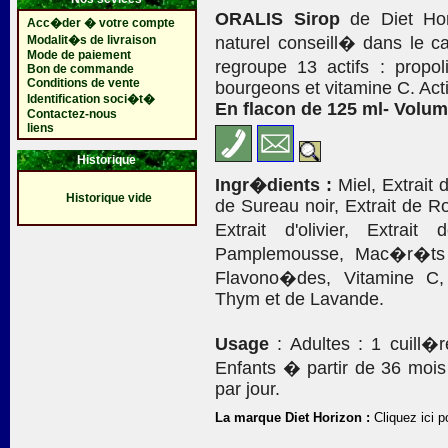
ORALIS Sirop
de Diet Hor
Acc�der � votre compte
Modalit�s de livraison
naturel conseill� dans le ca
Mode de paiement
regroupe 13 actifs : propo
Bon de commande
Conditions de vente
bourgeons et vitamine C. Acti
Identification soci�t�
En flacon de 125 ml- Volum
Contactez-nous
liens
Historique
Ingr�dients :
Miel, Extrait 
Historique vide
de Sureau noir, Extrait de R
Extrait d'olivier, Extra
Pamplemousse, Mac�r�ts 
Flavono�des, Vitamine C, 
Thym et de Lavande.
Usage
: Adultes : 1 cuill�
Enfants � partir de 36 mois
par jour.
La marque Diet Horizon :
Cliquez ici p