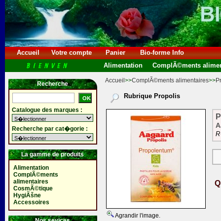
Accueil
Votre compte
Panier
Bio-forme Info
Alimentation
ComplÃ©ments alimen
Accueil
>>
ComplÃ©ments alimentaires
>>
P
Recherche
Rubrique Propolis
Catalogue des marques :
P
A
Recherche par cat�gorie :
R
La gamme de produits
Alimentation
ComplÃ©ments
alimentaires
Q
CosmÃ©tique
HygiÃšne
Accessoires
Agrandir l'image.
Nos sevices