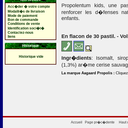
Propolentum kids, une pas
Acc�der � votre compte
Modalit�s de livraison
renforcer les d�fenses nat
Mode de paiement
enfants.
Bon de commande
Conditions de vente
Identification soci�t�
Contactez-nous
En flacon de 30 pastil. - Vo
liens
Historique
Historique vide
Ingr�dients
: Isomalt, siro
(1,3%) ar�me cerise sauvage,
La marque Aagaard Propolis :
Cliquez 
Accueil
Page pr�c�dente
Haut 