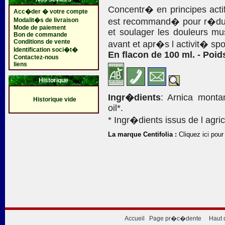
Concentr� en principes acti
Acc�der � votre compte
Modalit�s de livraison
est recommand� pour r�dui
Mode de paiement
et soulager les douleurs mus
Bon de commande
Conditions de vente
avant et apr�s l activit� spo
Identification soci�t�
En flacon de 100 ml. - Poid
Contactez-nous
liens
Historique
Ingr�dients
: Arnica montan
Historique vide
oil*.
* Ingr�dients issus de l agric
La marque Centifolia :
Cliquez ici pour
Accueil
Page pr�c�dente
Haut 