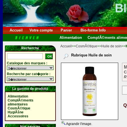
Accueil
Votre compte
Panier
Bio-forme Info
Alimentation
ComplÃ©ments alimen
Accueil
>>
CosmÃ©tique
>>
Huile de soin
>>
Recherche
Rubrique Huile de soin
Catalogue des marques :
M
C
Recherche par cat�gorie :
R
La gamme de produits
Alimentation
ComplÃ©ments
alimentaires
Q
CosmÃ©tique
HygiÃšne
Accessoires
Agrandir l'image.
Nos sevices