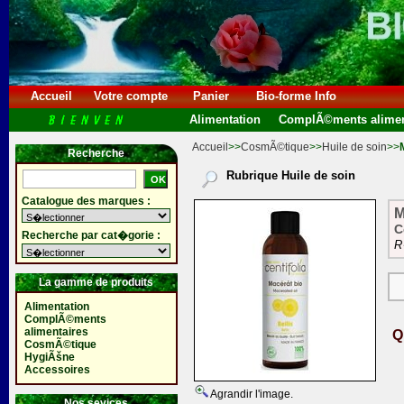
Accueil
Votre compte
Panier
Bio-forme Info
Alimentation
ComplÃ©ments alimen
Accueil
>>
CosmÃ©tique
>>
Huile de soin
>>
Recherche
Rubrique Huile de soin
Catalogue des marques :
M
C
Recherche par cat�gorie :
R
La gamme de produits
Alimentation
ComplÃ©ments
alimentaires
Q
CosmÃ©tique
HygiÃšne
Accessoires
Agrandir l'image.
Nos sevices