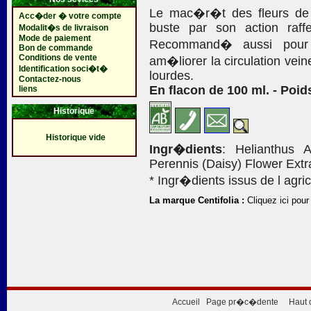
Le mac�r�t des fleurs de
Acc�der � votre compte
buste par son action raffe
Modalit�s de livraison
Mode de paiement
Recommand� aussi pour t
Bon de commande
Conditions de vente
am�liorer la circulation vei
Identification soci�t�
lourdes.
Contactez-nous
En flacon de 100 ml. - Poid
liens
Historique
Historique vide
Ingr�dients
: Helianthus A
Perennis (Daisy) Flower Extr
* Ingr�dients issus de l agric
La marque Centifolia :
Cliquez ici pour
Accueil
Page pr�c�dente
Haut 