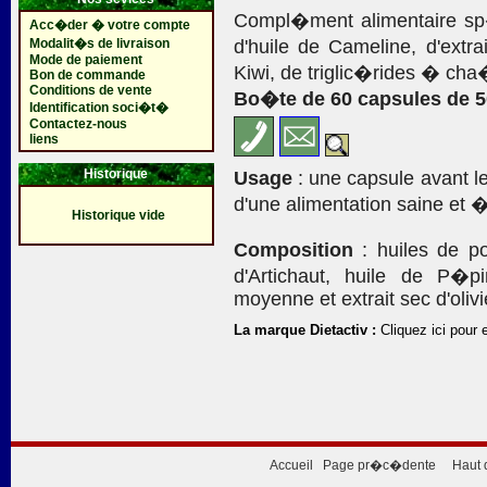
Compl�ment alimentaire sp�
Acc�der � votre compte
Modalit�s de livraison
d'huile de Cameline, d'extra
Mode de paiement
Kiwi, de triglic�rides � cha�
Bon de commande
Conditions de vente
Bo�te de 60 capsules de 50
Identification soci�t�
Contactez-nous
liens
Historique
Usage
: une capsule avant le
d'une alimentation saine et 
Historique vide
Composition
: huiles de po
d'Artichaut, huile de P�
moyenne et extrait sec d'olivie
La marque Dietactiv :
Cliquez ici pour 
Accueil
Page pr�c�dente
Haut 