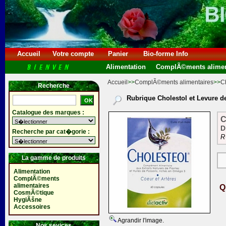
Accueil
Votre compte
Panier
Bio-forme Info
Alimentation
ComplÃ©ments alimen
Accueil
>>
ComplÃ©ments alimentaires
>>
Ch
Recherche
Rubrique Cholestol et Levure de
Catalogue des marques :
C
D
Recherche par cat�gorie :
R
La gamme de produits
Alimentation
ComplÃ©ments
alimentaires
Q
CosmÃ©tique
HygiÃšne
Accessoires
Agrandir l'image.
Nos sevices