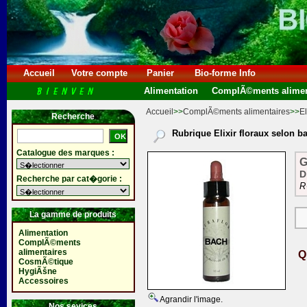
Accueil
Votre compte
Panier
Bio-forme Info
Alimentation
ComplÃ©ments alimen
Accueil
>>
ComplÃ©ments alimentaires
>>
El
Recherche
Rubrique Elixir floraux selon b
Catalogue des marques :
G
D
Recherche par cat�gorie :
R
La gamme de produits
Alimentation
ComplÃ©ments
alimentaires
Q
CosmÃ©tique
HygiÃšne
Accessoires
Agrandir l'image.
Nos sevices