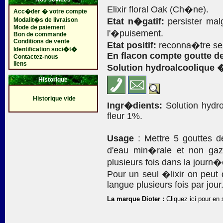
Elixir floral Oak (Ch�ne).
Acc�der � votre compte
Modalit�s de livraison
Etat n�gatif:
persister malg
Mode de paiement
l'�puisement.
Bon de commande
Conditions de vente
Etat positif:
reconna�tre ses 
Identification soci�t�
En flacon compte goutte de
Contactez-nous
liens
Solution hydroalcoolique 
Historique
Historique vide
Ingr�dients:
Solution hydro
fleur 1%.
Usage
: Mettre 5 gouttes 
d'eau min�rale et non gaz
plusieurs fois dans la journ�
Pour un seul �lixir on peut
langue plusieurs fois par jour
La marque Dioter :
Cliquez ici pour en 