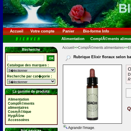
Accueil
Votre compte
Panier
Bio-forme Info
Alimentation
ComplÃ©ments alimen
Accueil
>>
ComplÃ©ments alimentaires
>>
El
Recherche
Rubrique Elixir floraux selon b
Catalogue des marques :
O
D
Recherche par cat�gorie :
R
La gamme de produits
Alimentation
ComplÃ©ments
alimentaires
Q
CosmÃ©tique
HygiÃšne
Accessoires
Agrandir l'image.
Nos sevices