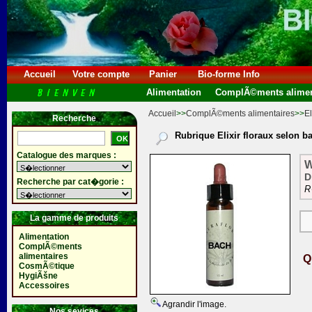
Accueil
Votre compte
Panier
Bio-forme Info
Alimentation
ComplÃ©ments alimen
Accueil
>>
ComplÃ©ments alimentaires
>>
El
Recherche
Rubrique Elixir floraux selon b
Catalogue des marques :
W
D
Recherche par cat�gorie :
R
La gamme de produits
Alimentation
ComplÃ©ments
alimentaires
Q
CosmÃ©tique
HygiÃšne
Accessoires
Agrandir l'image.
Nos sevices