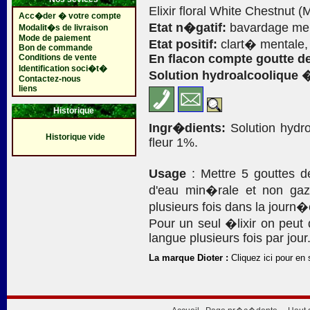
Elixir floral White Chestnut (
Acc�der � votre compte
Etat n�gatif:
bavardage men
Modalit�s de livraison
Mode de paiement
Etat positif:
clart� mentale, t
Bon de commande
En flacon compte goutte de
Conditions de vente
Identification soci�t�
Solution hydroalcoolique 
Contactez-nous
liens
Historique
Ingr�dients:
Solution hydro
Historique vide
fleur 1%.
Usage
: Mettre 5 gouttes 
d'eau min�rale et non gaz
plusieurs fois dans la journ�
Pour un seul �lixir on peut
langue plusieurs fois par jour
La marque Dioter :
Cliquez ici pour en 