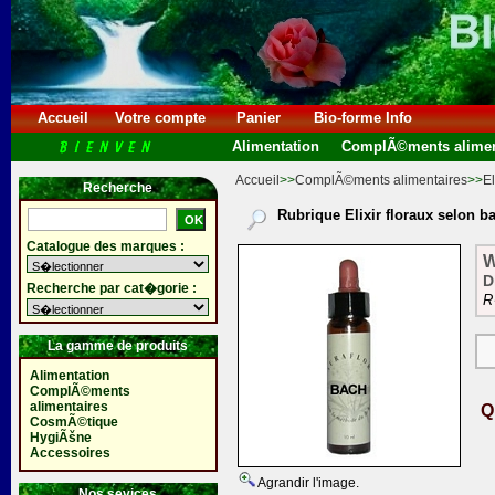
Accueil
Votre compte
Panier
Bio-forme Info
Alimentation
ComplÃ©ments alimen
Accueil
>>
ComplÃ©ments alimentaires
>>
El
Recherche
Rubrique Elixir floraux selon b
Catalogue des marques :
W
D
Recherche par cat�gorie :
R
La gamme de produits
Alimentation
ComplÃ©ments
alimentaires
Q
CosmÃ©tique
HygiÃšne
Accessoires
Agrandir l'image.
Nos sevices