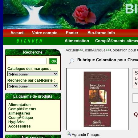
Accueil
Votre compte
Panier
Bio-forme Info
Alimentation
ComplÃ©ments alimen
Accueil
>>
CosmÃ©tique
>>
Coloration pour
Recherche
Rubrique Coloration pour Chev
Catalogue des marques :
S
L
Recherche par cat�gorie :
R
La gamme de produits
Alimentation
ComplÃ©ments
alimentaires
Q
CosmÃ©tique
HygiÃšne
Accessoires
Agrandir l'image.
Nos sevices