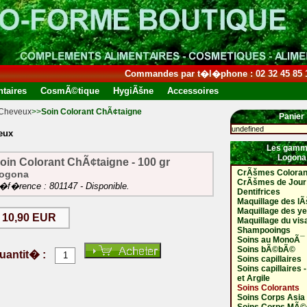
Commandes par t�l�phone : 02 32 45 85 
taires
CosmÃ©tique
HygiÃšne
Accessoires
 Cheveux
>>
Soin Colorant ChÃ¢taigne
Panier
undefined
eux
Les gamm
Logona
oin Colorant ChÃ¢taigne - 100 gr
CrÃšmes Coloran
ogona
CrÃšmes de Jour
�f�rence : 801147 - Disponible.
Dentifrices
Maquillage des l
Maquillage des y
10,90 EUR
Maquillage du vis
Shampooings
Soins au MonoÃ¯ 
Soins bÃ©bÃ©
uantit� :
Soins capillaires
Soins capillaires 
et Argile
Soins Colorants
Soins Corps Asia