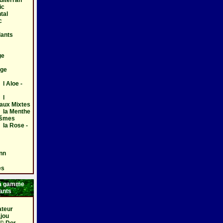
iterran
ic
tal
c
ants
ge
Age
l Aloe -
 l
aux Mixtes
Ã la Menthe
Ãšmes
 la Rose -
nn
es
 la gamme
ants
teur
jou