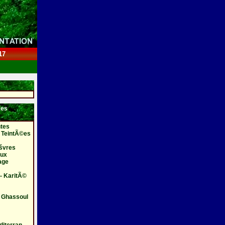
17
es
tes
 TeintÃ©es
Ãšvres
eux
age
- KaritÃ©
- Ghassoul