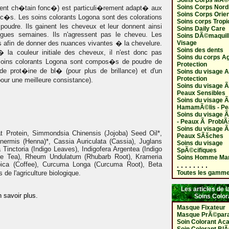
Soins Corps MÃ©d
Soins Corps Nord
ment ch�tain fonc�) est particuli�rement adapt� aux
Soins Corps Orien
�s. Les soins colorants Logona sont des colorations
Soins corps Tropi
oudre. Ils gainent les cheveux et leur donnent ainsi
Soins Daily Care
ongues semaines. Ils n'agressent pas le cheveu. Les
Soins DÃ©maquill
ds afin de donner des nuances vivantes � la chevelure.
Visage
Soins des dents
� la couleur initiale des cheveux, il n'est donc pas
Soins du corps A
s soins colorants Logona sont compos�s de poudre de
Protection
 de prot�ine de bl� (pour plus de brillance) et d'un
Soins du visage 
Protection
our une meilleure consistance).
Soins du visage Ã 
Peaux Sensibles
Soins du visage Ã
HamamÃ©lis - Pe
Soins du visage 
- Peaux Ã Probl
Soins du visage Ã
t Protein, Simmondsia Chinensis (Jojoba) Seed Oil*,
Peaux SÃšches
Inermis (Henna)*, Cassia Auriculata (Cassia), Juglans
Soins du visage
 Tinctoria (Indigo Leaves), Indigofera Argentea (Indigo
SpÃ©cifiques
se Tea), Rheum Undulatum (Rhubarb Root), Krameria
Soins Homme Ma
bica (Coffee), Curcuma Longa (Curcuma Root), Beta
. . . . . . . .
 de l'agriculture biologique.
Toutes les gamm
Les articles de
n savoir plus.
Soins Color
Masque Fixateur
Masque PrÃ©para
Soin Colorant Aca