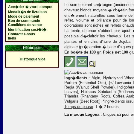
Le soin colorant ch�taigne (ancienne
Acc�der � votre compte
cheveux blonds moyens � ch�tain fonc
Modalit�s de livraison
enti�rement naturelles sous forme de p
Mode de paiement
reflet, volume et brillance pour de l
Bon de commande
Conditions de vente
colorations sont riches en reflets chau
Identification soci�t�
La teinte obtenue s'obtient par ajout 
Contactez-nous
possible d'�claircir les cheveux. Le
liens
plantes et enrichis d'huile de Jojoba,
alginate (pr�paration � base d'algues p
Historique
En bo�te de 100 gr. Poids net 100 gr.
Historique vide
Ingr�dients
: Algin, Hydrolyzed Whea
Parfum (Essential Oils), (+/-Lawsonia 
Regia (Walnut Shell Powder), Indigofera
Leaves), Hibiscus Sabdariffa (Sudane
Triandra (Rhantany Root), Coffea Ara
Vulgaris (Beet Root)]. *ingr�dients issus
Temps de pause
: 1 � 2 heures.
La marque Logona :
Cliquez ici pour e