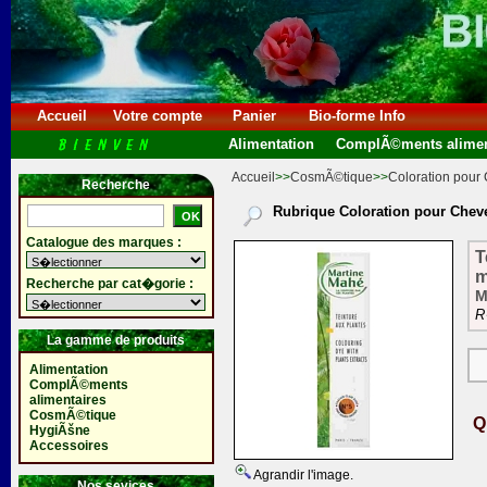
Accueil
Votre compte
Panier
Bio-forme Info
Alimentation
ComplÃ©ments alimen
Accueil
>>
CosmÃ©tique
>>
Coloration pour
Recherche
Rubrique Coloration pour Chev
Catalogue des marques :
T
m
Recherche par cat�gorie :
M
R
La gamme de produits
Alimentation
ComplÃ©ments
alimentaires
CosmÃ©tique
Q
HygiÃšne
Accessoires
Agrandir l'image.
Nos sevices