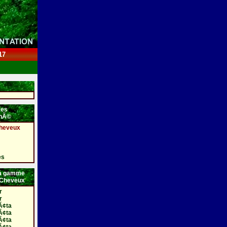
17
es
ahÃ©
Cheveux
es
 la gamme
 Cheveux
r
r
Ã¢ta
Ã¢ta
Ã¢ta