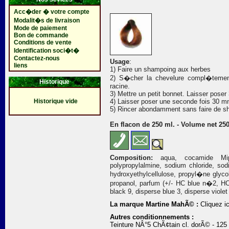
Acc�der � votre compte
Modalit�s de livraison
Mode de paiement
Bon de commande
Conditions de vente
Identification soci�t�
Contactez-nous
Usage
:
liens
1) Faire un shampoing aux herbes
2) S�cher la chevelure compl�tement.
Historique
racine.
3) Mettre un petit bonnet. Laisser poser
Historique vide
4) Laisser poser une seconde fois 30 m
5) Rincer abondamment sans faire de s
En flacon de 250 ml. - Volume net 250
Composition:
aqua, cocamide Mipa,
polypropylalmine, sodium chloride, sod
hydroxyethylcellulose, propyl�ne glyco
propanol, parfum (+/- HC blue n�2, H
black 9, disperse blue 3, disperse violet
La marque Martine MahÃ© :
Cliquez ic
Autres conditionnements :
Teinture NÂ°5 ChÃ¢tain cl. dorÃ© - 125