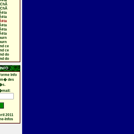
Ã¢ta
s ChÃ
s ChÃ
Ã¢ta
Ã¢ta
Ã¢ta
Ã¢ta
Ã¢ta
Ã¢ta
burn
burn
nd ce
nd ce
nd do
nd do
INFO
Forme Info
orm� des
�s.
�mail:
ril 2011
me-Infos