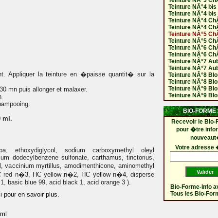
Teinture NÂ°3 Ch
Teinture NÂ°4 bi
Teinture NÂ°4 bi
Teinture NÂ°4 Ch
Teinture NÂ°4 Ch
Teinture NÂ°5 Ch
Teinture NÂ°5 Ch
Teinture NÂ°6 Ch
Teinture NÂ°6 Ch
Teinture NÂ°7 Au
Teinture NÂ°7 Au
 Appliquer la teinture en �paisse quantit� sur la
Teinture NÂ°8 Blo
Teinture NÂ°8 Blo
Teinture NÂ°9 Blo
 30 mn puis allonger et malaxer.
Teinture NÂ°9 Blo
n
hampooing.
BIO-FORME 
 ml.
Recevoir le Bio-
pour �tre inf
nouveaut
Votre adresse 
 ethoxydiglycol, sodium carboxymethyl oleyl
ium dodecylbenzene sulfonate, carthamus, tinctorius,
l, vaccinium myrtillus, amodimenthicone, aminomethyl
C red n�3, HC yellow n�2, HC yellow n�4, disperse
 1, basic blue 99, acid black 1, acid orange 3 ).
Bio-Forme-Info av
Tous les Bio-For
i pour en savoir plus.
 ml