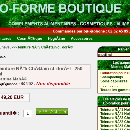
Commandes par t�l�phone : 02 32 45 85 
taires
CosmÃ©tique
HygiÃšne
Accessoires
 Cheveux
>>
Teinture NÂ°5 ChÃ¢tain cl. dorÃ©
Panier
undefined
eux
Les gamm
Martine M
einture NÂ°5 ChÃ¢tain cl. dorÃ© - 250
Coloration pour 
l
Shampooings
artine MahÃ©
Soins capillaires
Non disponible.
�f�rence : 801192 -
. . . . . . . .
Toutes les gamm
49,20 EUR
Les articles de
Coloration pour
Teinture NÂ°1 Noi
uantit� :
Teinture NÂ°1 Noi
Teinture NÂ°2 Ch
Teinture NÂ°2 Ch
Teinture NÂ°3 Ch