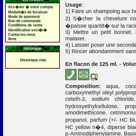
Usage
:
Acc�der � votre compte
1) Faire un shampoing aux h
Modalit�s de livraison
Mode de paiement
2) S�cher la chevelure co
Bon de commande
�paisse quantit� sur la raci
Conditions de vente
Identification soci�t�
3) Mettre un petit bonnet.
Contactez-nous
malaxer.
liens
4) Laisser poser une second
Historique
5) Rincer abondamment sans
Historique vide
En flacon de 125 ml. - Volu
Composition:
aqua, cocam
carboxymethyl oleyl polypropy
ceteth-2, sodium chlorid
hydroxyethylcellulose, pr
amodimethicone, cetrimoniu
propanol, parfum (+/- HC 
HC yellow n�4, diperse black
p-Aminodiphenylamine. Basic 