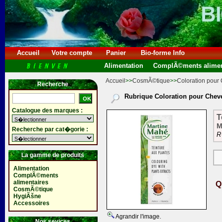
Accueil
Votre compte
Panier
Bio-forme Info
Alimentation
ComplÃ©ments alimen
Accueil
>>
CosmÃ©tique
>>
Coloration pour
Recherche
Rubrique Coloration pour Chev
Catalogue des marques :
T
M
Recherche par cat�gorie :
R
La gamme de produits
Alimentation
ComplÃ©ments
alimentaires
Q
CosmÃ©tique
HygiÃšne
Accessoires
Agrandir l'image.
Nos sevices