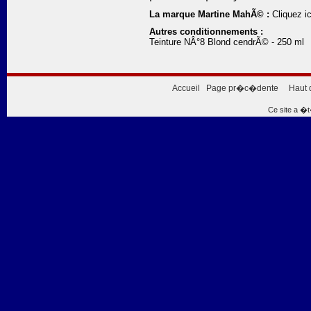
La marque Martine MahÃ© :
Cliquez ic
Autres conditionnements :
Teinture NÂ°8 Blond cendrÃ© - 250 ml
Accueil
Page pr�c�dente
Haut 
Ce site a �